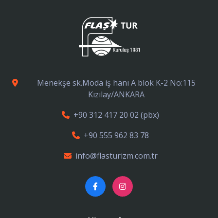
Menekşe sk.Moda iş hanı A blok K-2 No:115
Kızılay/ANKARA
+90 312 417 20 02
(pbx)
+90 555 962 83 78
info@flasturizm.com.tr