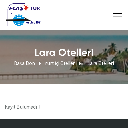
Lara Otelleri
Başa Dön
Yurt İçi Oteller
/
Lara Otelleri
Kayıt Bulumadı...!